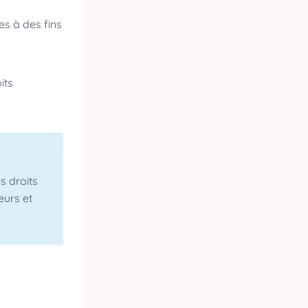
es à des fins
its
s droits
eurs et