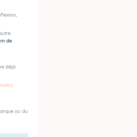
éflexion,
autre
om de
tre déjà
Institut
 marque ou du