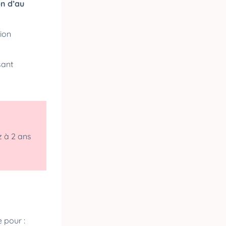
on d’au
tion
sant
z à 2 ans
 pour :