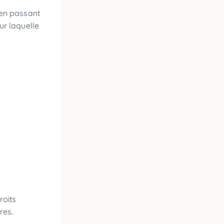
, en passant
our laquelle
roits
vres.