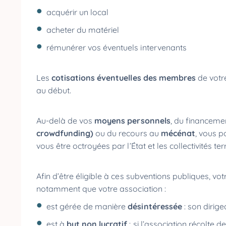
acquérir un local
acheter du matériel
rémunérer vos éventuels intervenants
Les
cotisations éventuelles des membres
de votr
au début.
Au-delà de vos
moyens personnels
, du financeme
crowdfunding)
ou du recours au
mécénat
, vous p
vous être octroyées par l’État et les collectivités ter
Afin d’être éligible à ces subventions publiques, vo
notamment que votre association :
est gérée de manière
désintéressée
: son dirig
est à
but non lucratif
: si l’association récolte 