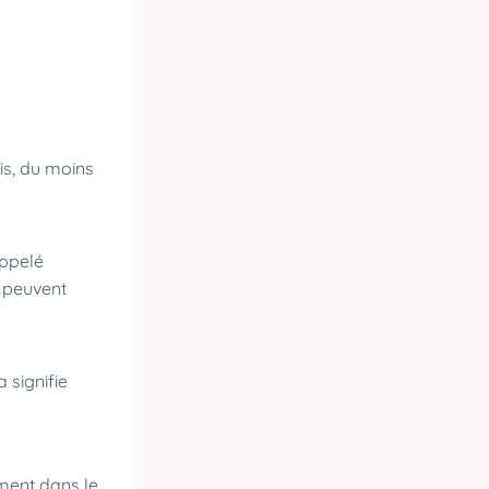
is, du moins
appelé
i peuvent
a signifie
ement dans le