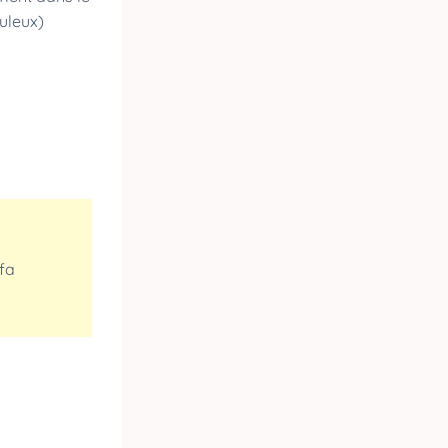
uleux)
rfa