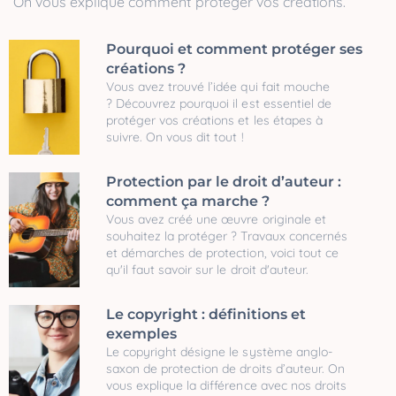
On vous explique comment protéger vos créations.
Pourquoi et comment protéger ses
créations ?
Vous avez trouvé l’idée qui fait mouche
? Découvrez pourquoi il est essentiel de
protéger vos créations et les étapes à
suivre. On vous dit tout !
Protection par le droit d’auteur :
comment ça marche ?
Vous avez créé une œuvre originale et
souhaitez la protéger ? Travaux concernés
et démarches de protection, voici tout ce
qu'il faut savoir sur le droit d'auteur.
Le copyright : définitions et
exemples
Le copyright désigne le système anglo-
saxon de protection de droits d’auteur. On
vous explique la différence avec nos droits