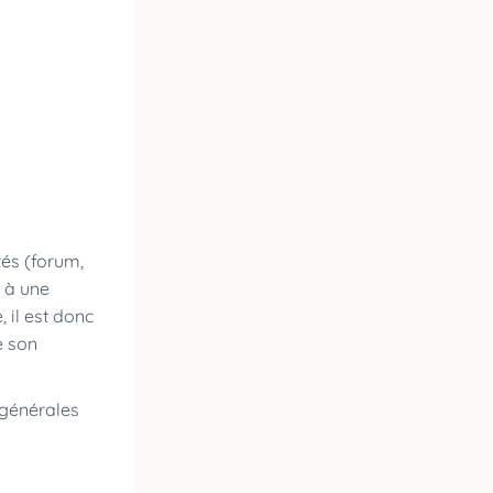
tés (forum,
 à une
, il est donc
e son
 générales