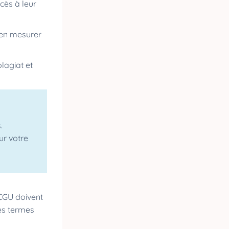
cès à leur
ien mesurer
plagiat et
.
ur votre
 CGU doivent
des termes