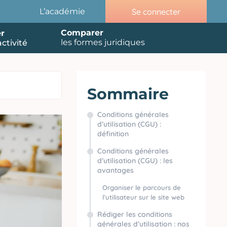
Se connecter
L’académie
Comparer
r
les formes juridiques
ctivité
Sommaire
Conditions générales
d’utilisation (CGU) :
définition
Conditions générales
d’utilisation (CGU) : les
avantages
Organiser le parcours de
l’utilisateur sur le site web
Rédiger les conditions
générales d’utilisation : nos