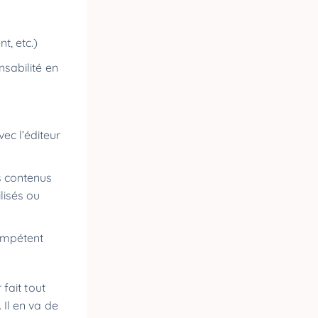
nt, etc.)
nsabilité en
ec l’éditeur
es contenus
ilisés ou
compétent
r fait tout
 Il en va de