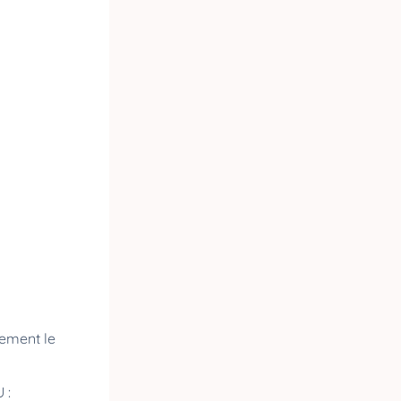
lement le
U :