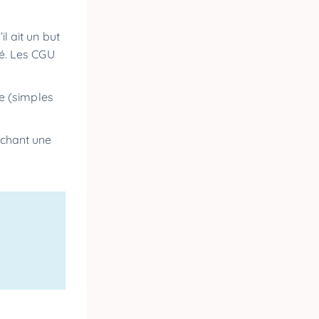
il ait un but
né. Les CGU
te (simples
ochant une