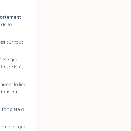
fortement
 de la
tes
sur tout
ciété qui
la société,
isent le lien
s donc pas
 fait suite à
ernet et qui