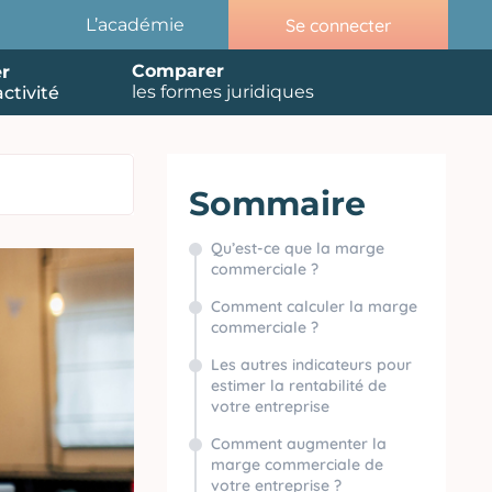
Se connecter
L’académie
Comparer
r
les formes juridiques
ctivité
Sommaire
Qu’est-ce que la marge
commerciale ?
Comment calculer la marge
commerciale ?
Les autres indicateurs pour
estimer la rentabilité de
votre entreprise
Comment augmenter la
marge commerciale de
votre entreprise ?