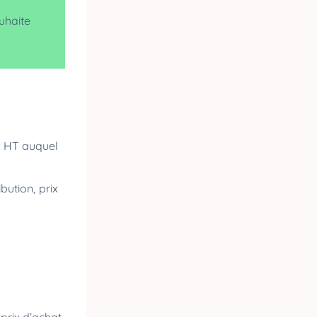
uhaite
ix HT auquel
bution, prix