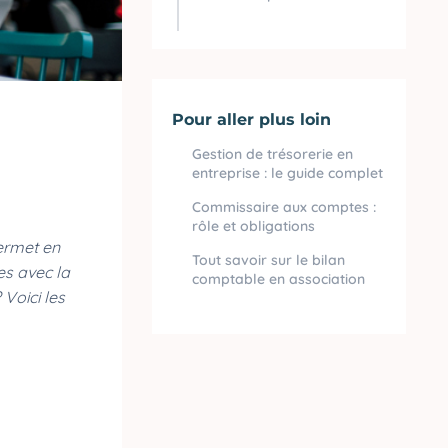
Pour aller plus loin
Gestion de trésorerie en
entreprise : le guide complet
Commissaire aux comptes :
rôle et obligations
permet en
Tout savoir sur le bilan
es avec la
comptable en association
Voici les