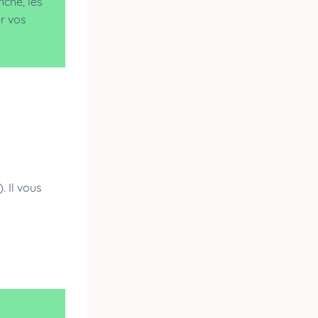
che, les
r vos
 Il vous