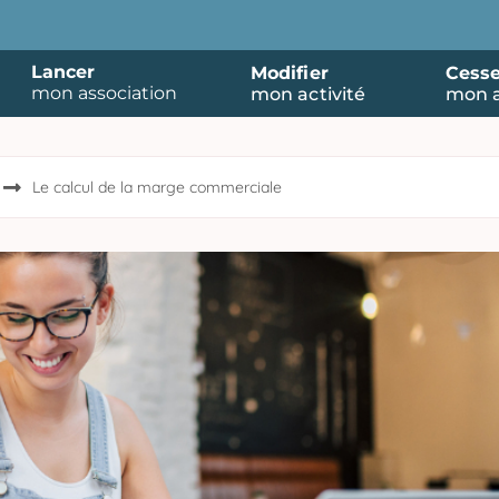
Lancer
Modifier
Cesse
mon association
mon activité
mon a
Le calcul de la marge commerciale