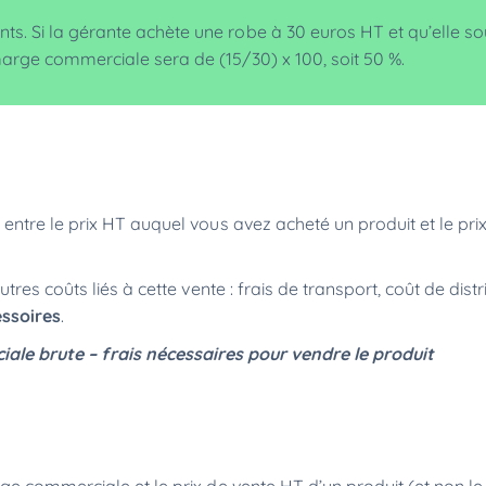
s. Si la gérante achète une robe à 30 euros HT et qu’elle so
marge commerciale sera de (15/30) x 100, soit 50 %.
ntre le prix HT auquel vous avez acheté un produit et le pr
es coûts liés à cette vente : frais de transport, coût de distri
essoires
.
le brute – frais nécessaires pour vendre le produit