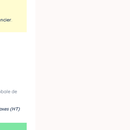
ancier
.
obale de
axes (HT)