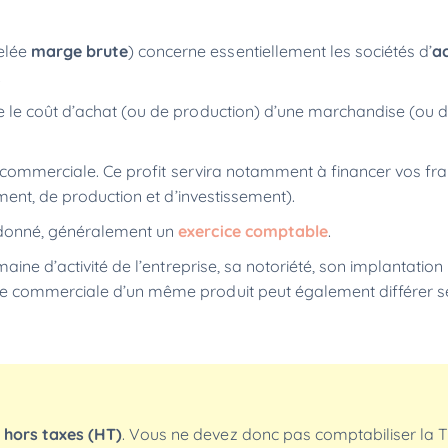
elée
marge brute
) concerne essentiellement les sociétés d’
a
.
e le coût d’achat (ou de production) d’une marchandise (ou d
té commerciale. Ce profit servira notamment à financer vos fra
ement, de production et d’investissement).
 donné, généralement un
exercice comptable
.
aine d’activité de l’entreprise, sa notoriété, son implantation
e commerciale d’un même produit peut également différer s
x hors taxes (HT)
. Vous ne devez donc pas
comptabiliser la 