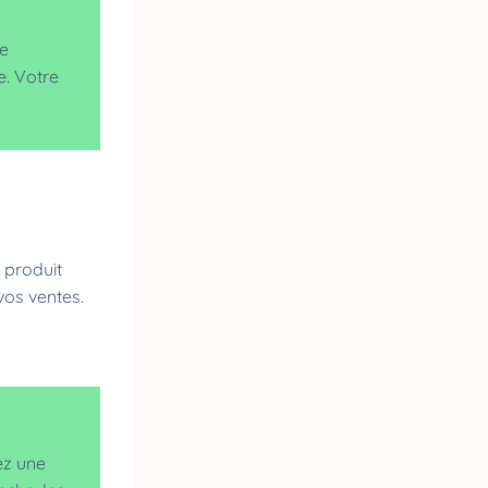
re
e. Votre
 produit
 vos ventes.
ez une