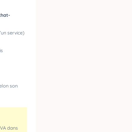
chat-
’un service)
is
elon son
TVA dans