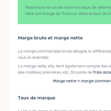
Reprenons le cas de notre boutique de vêtement
faire une marge de 15 euros, alors le taux de 
Marge brute et marge nette
La marge commerciale brute désigne la différence e
vous le revendez.
La marge nette, elle, tient également compte des autr
des matières premières, etc. On parle de
frais acc
Marge nette = marge commercia
Taux de marque