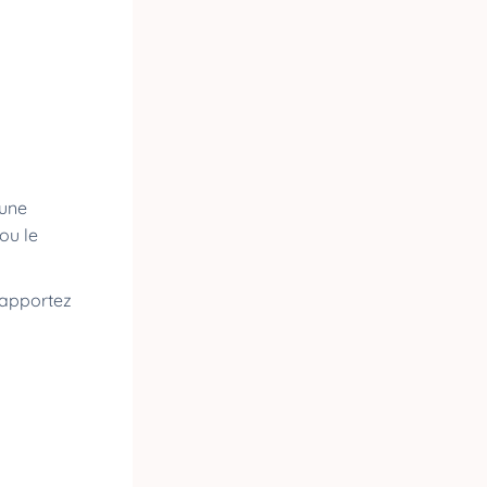
 une
ou le
s apportez
e.