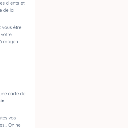
s clients et
e de la
t vous être
 votre
e à moyen
une carte de
oin
utes vos
s... On ne