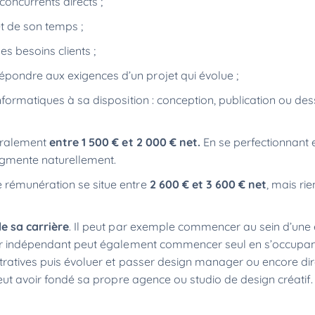
 concurrents directs ;
 et de son temps ;
les besoins clients ;
épondre aux exigences d’un projet qui évolue ;
informatiques à sa disposition : conception, publication ou des
néralement
entre 1 500 € et 2 000 € net.
En se perfectionnant 
ugmente naturellement.
 rémunération se situe entre
2 600 € et 3 600 € net
, mais ri
e sa carrière
. Il peut par exemple commencer au sein d’une 
ner indépendant peut également commencer seul en s’occupant
stratives puis évoluer et passer design manager ou encore di
peut avoir fondé sa propre agence ou studio de design créatif.