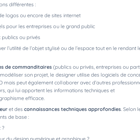
ns différentes :
de logos ou encore de sites internet
els pour les entreprises ou le grand public
 publics ou privés
’utilité de l’objet stylisé ou de l’espace tout en le rendant l
es de commanditaires
(publics ou privés, entreprises ou parti
odéliser son projet, le designer utilise des logiciels de conc
 3D mais peut également collaborer avec d’autres professio
s, qui lui apportent les informations techniques et
 graphisme efficace.
ueur
et des
connaissances techniques approfondies
. Selon 
ents de base :
t ?
our du design numérique et graphique ?