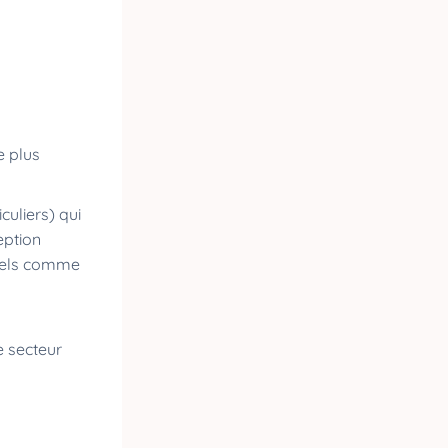
e plus
culiers) qui
eption
nnels comme
le secteur