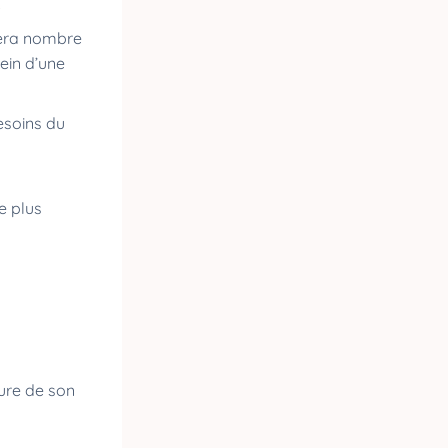
.
era nombre
ein d’une
besoins du
e plus
sure de son