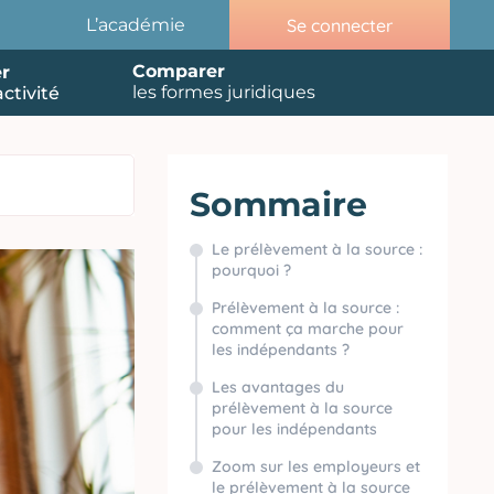
Se connecter
L’académie
Comparer
r
les formes juridiques
ctivité
Sommaire
Le prélèvement à la source :
pourquoi ?
Prélèvement à la source :
comment ça marche pour
les indépendants ?
Les avantages du
prélèvement à la source
pour les indépendants
Zoom sur les employeurs et
le prélèvement à la source