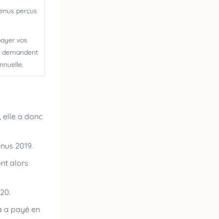
venus perçus
payer vos
s demandent
annuelle.
 elle a donc
enus 2019.
ont alors
020.
éa a payé en