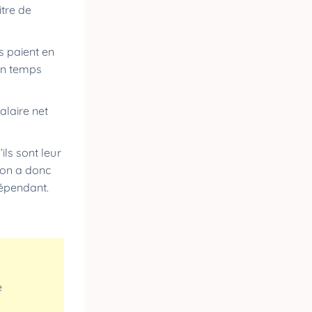
itre de
s paient en
 en temps
alaire net
ils sont leur
tion a donc
dépendant.
e