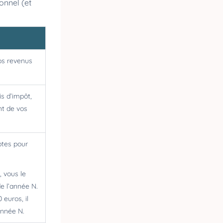
onnel (et
vos revenus
is d’impôt,
nt de vos
ptes pour
, vous le
e l’année N.
 euros, il
année N.