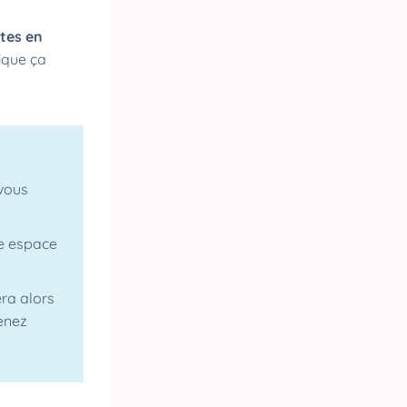
tes en
lique ça
 vous
re espace
ra alors
enez