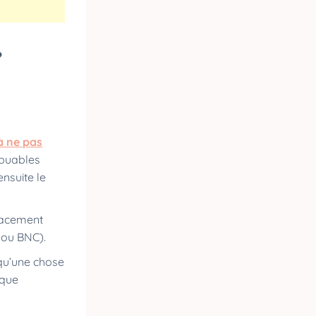
?
à ne pas
ibuables
nsuite le
placement
C ou BNC).
 qu’une chose
 que