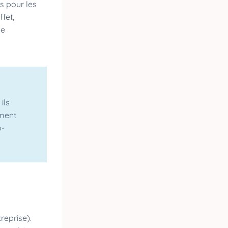
s pour les
fet,
de
ils
ement
o-
reprise).