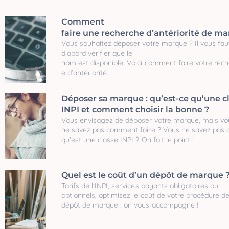
Comment
faire une recherche d’antériorité de ma
Vous souhaitez déposer votre marque ? Il vous fau
d’abord vérifier que le
nom est disponible. Voici comment faire votre rec
e d’antériorité.
Déposer sa marque : qu’est-ce qu’une c
INPI et comment choisir la bonne ?
Vous envisagez de déposer votre marque, mais vo
ne savez pas comment faire ? Vous ne savez pas 
qu'est une classe INPI ? On fait le point !
Quel est le coût d’un dépôt de marque 
Tarifs de l'INPI, services payants obligatoires ou
optionnels, optimisez le coût de votre procédure d
dépôt de marque : on vous accompagne !