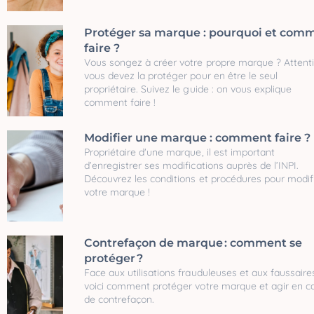
Protéger sa marque : pourquoi et com
faire ?
Vous songez à créer votre propre marque ? Attenti
vous devez la protéger pour en être le seul
propriétaire. Suivez le guide : on vous explique
comment faire !
Modifier une marque : comment faire ?
Propriétaire d'une marque, il est important
d’enregistrer ses modifications auprès de l’INPI.
Découvrez les conditions et procédures pour modif
votre marque !
Contrefaçon de marque : comment se
protéger ?
Face aux utilisations frauduleuses et aux faussaire
voici comment protéger votre marque et agir en c
de contrefaçon.