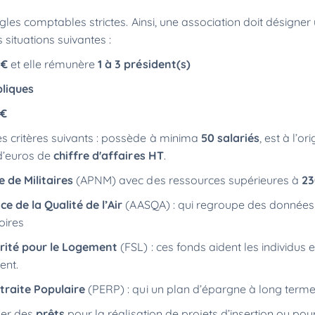
les comptables strictes. Ainsi, une association doit désigner
situations suivantes :
 €
et elle rémunère
1 à 3 président(s)
bliques
 €
s critères suivants : possède à minima
50 salariés
, est à l’or
’euros de
chiffre d'affaires HT
.
 de Militaires
(APNM) avec des ressources supérieures à
23
e de la Qualité de l’Air
(AASQA) : qui regroupe des données 
toires
rité pour le Logement
(FSL) : ces fonds aident les individus e
ment.
traite Populaire
(PERP) : qui un plan d’épargne à long term
er des
prêts
pour la réalisation de projets d’insertion ou pour