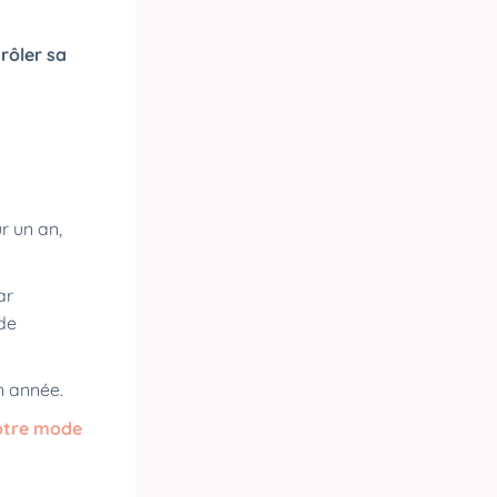
rôler sa
r un an,
ar
 de
n année.
otre mode