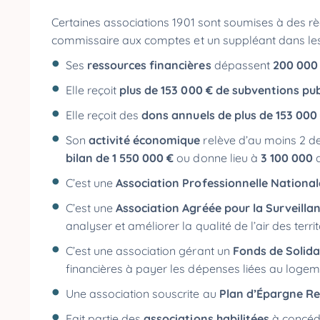
Certaines associations 1901 sont soumises à des règ
commissaire aux comptes et un suppléant dans les 
Ses
ressources financières
dépassent
200 000
Elle reçoit
plus de 153 000 € de subventions pu
Elle reçoit des
dons annuels de plus de 153 000
Son
activité économique
relève d’au moins 2 de
bilan de 1 550 000 €
ou donne lieu à
3 100 000
d
C’est une
Association Professionnelle Nationale
C’est une
Association Agréée pour la Surveillanc
analyser et améliorer la qualité de l’air des terri
C’est une association gérant un
Fonds de Solida
financières à payer les dépenses liées au loge
Une association souscrite au
Plan d’Épargne Re
Fait partie des
associations habilitées
à concéd