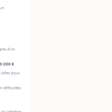
 un
igine d’un
0 000 €
utiles pour
n difficultés
e
 la création,