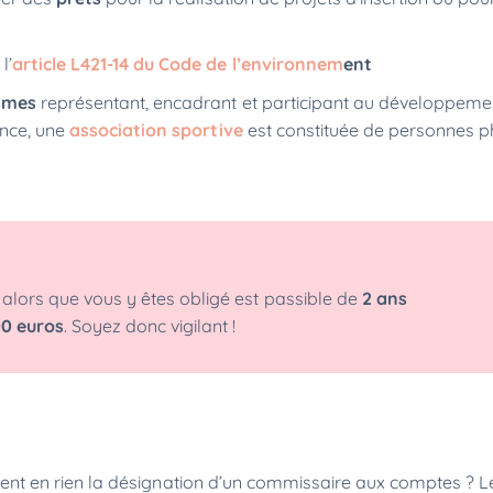
s
l’
article L421-14 du Code de l’environnem
ent
smes
représentant, encadrant et participant au développeme
ence, une
association sportive
est constituée de personnes p
lors que vous y êtes obligé est passible de
2 ans
0 euros
. Soyez donc vigilant !
bligent en rien la désignation d’un commissaire aux comptes 