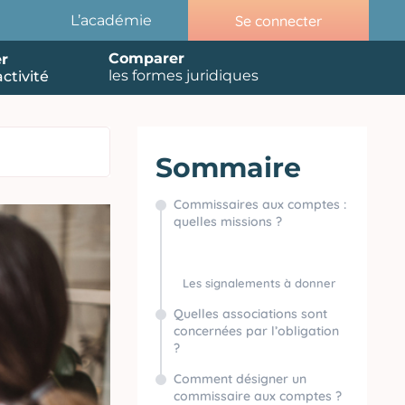
Se connecter
L’académie
Comparer
r
les formes juridiques
ctivité
Sommaire
Commissaires aux comptes :
quelles missions ?
Les signalements à donner
Quelles associations sont
concernées par l’obligation
?
Comment désigner un
commissaire aux comptes ?