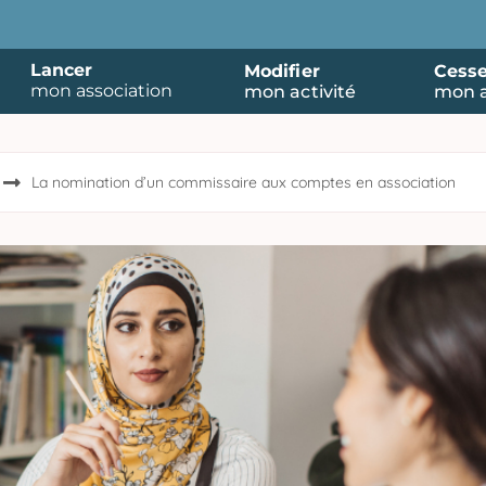
Lancer
Modifier
Cesse
mon association
mon activité
mon a
La nomination d’un commissaire aux comptes en association