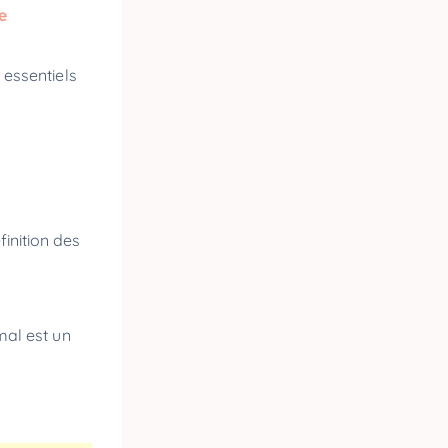
e
 essentiels
finition des
imal est un