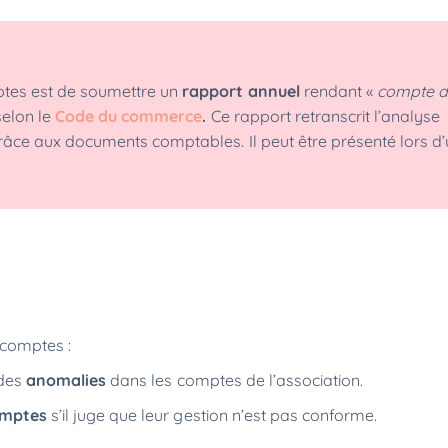
ptes est de soumettre un
rapport annuel
rendant «
compte 
 selon le
Code du commerce
.
Ce rapport retranscrit l’analyse
râce aux documents comptables. Il peut être présenté lors d
x comptes :
 des
anomalies
dans les comptes de l’association.
comptes
s’il juge que leur gestion n’est pas conforme.