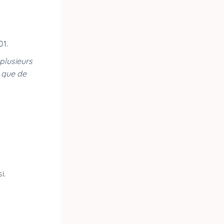
01.
plusieurs
 que de
si.