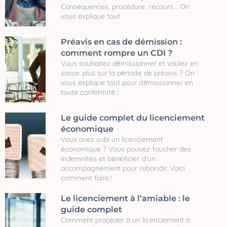
Conséquences, procédure, recours... On
vous explique tout.
Préavis en cas de démission :
comment rompre un CDI ?
Vous souhaitez démissionner et voulez en
savoir plus sur la période de préavis ? On
vous explique tout pour démissionner en
toute conformité !
Le guide complet du licenciement
économique
Vous avez subi un licenciement
économique ? Vous pouvez toucher des
indemnités et bénéficier d'un
accompagnement pour rebondir. Voici
comment faire !
Le licenciement à l’amiable : le
guide complet
Comment procéder à un licenciement à