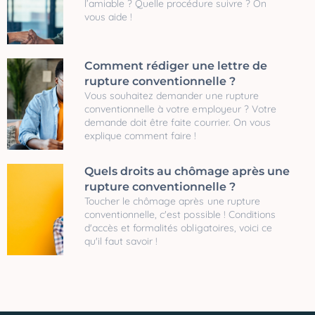
l’amiable ? Quelle procédure suivre ? On
vous aide !
Comment rédiger une lettre de
rupture conventionnelle ?
Vous souhaitez demander une rupture
conventionnelle à votre employeur ? Votre
demande doit être faite courrier. On vous
explique comment faire !
Quels droits au chômage après une
rupture conventionnelle ?
Toucher le chômage après une rupture
conventionnelle, c'est possible ! Conditions
d'accès et formalités obligatoires, voici ce
qu'il faut savoir !