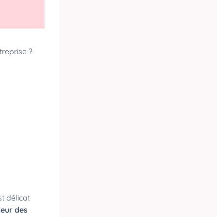
treprise ?
t délicat
leur des