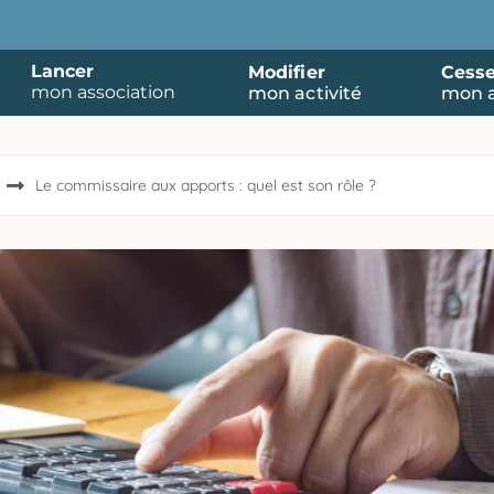
Lancer
Modifier
Cesse
mon association
mon activité
mon a
Le commissaire aux apports : quel est son rôle ?