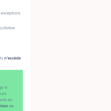
s exceptions
cultative
ts
n’excède
igo à
eurs
ports en
ation
de