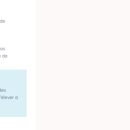
 de
pas
e de
des
’élever à