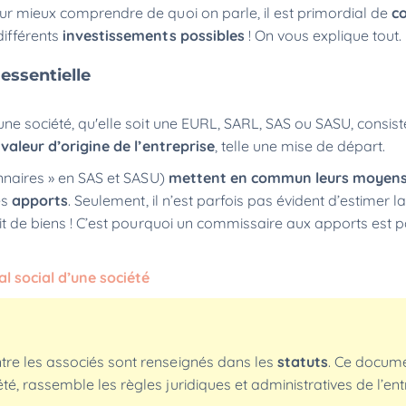
our mieux comprendre de quoi on parle, il est primordial de
c
différents
investissements possibles
! On vous explique tout.
 essentielle
’une société, qu'elle soit une EURL, SARL, SAS ou SASU, consis
valeur d’origine de l’entreprise
, telle une mise de départ.
onnaires » en SAS et SASU)
mettent en commun leurs moyen
es
apports
. Seulement, il n’est parfois pas évident d’estimer l
git de biens ! C’est pourquoi un commissaire aux apports est p
l social d’une société
entre les associés sont renseignés dans les
statuts
. Ce docume
té,
rassemble les règles juridiques et administratives de l’ent