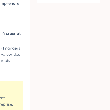
omprendre
te à
créer et
s
(financiers
a valeur des
arfois
nt,
reprise.