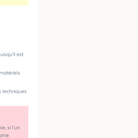
isqu’il est
mmatériels
es techniques
e, si l’un
trie