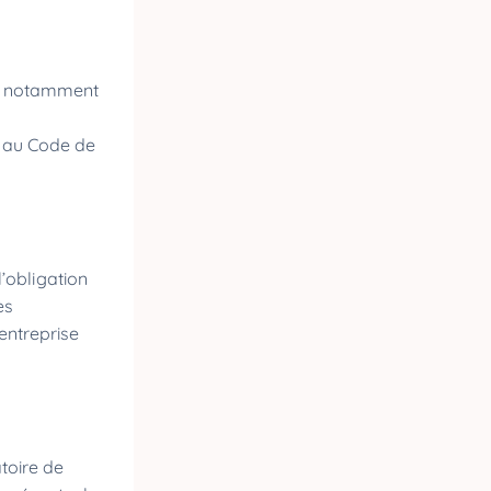
ent notamment
nt au Code de
l’obligation
es
entreprise
atoire de