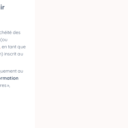
ir
chéité des
(ou
,
en tant que
) inscrit au
fiquement au
formation
es »,