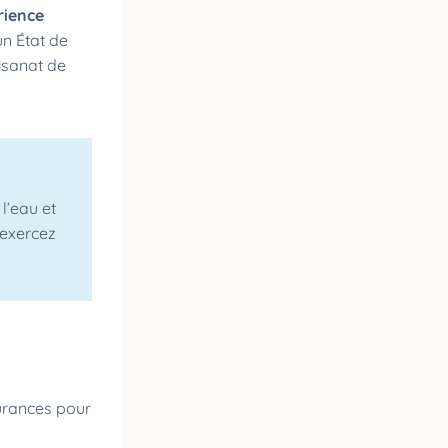
rience
n État de
isanat de
l’eau et
 exercez
surances pour