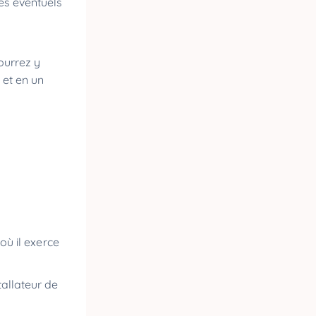
es éventuels
ourrez y
 et en un
où il exerce
tallateur de