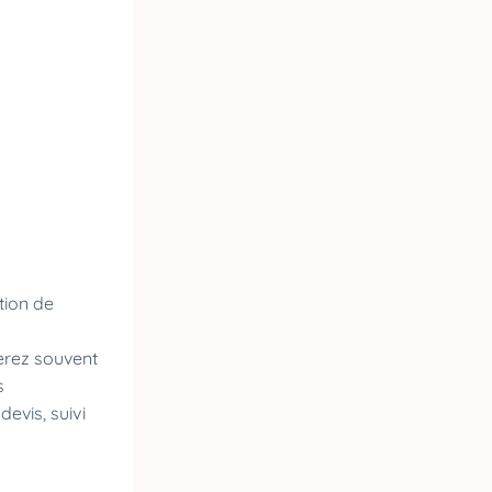
tion de
erez souvent
s
evis, suivi