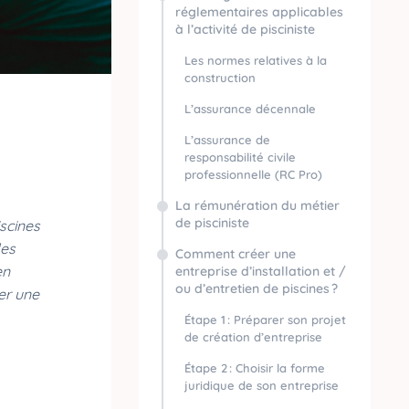
réglementaires applicables
à l’activité de pisciniste
Les normes relatives à la
construction
L’assurance décennale
L’assurance de
responsabilité civile
professionnelle (RC Pro)
La rémunération du métier
de pisciniste
iscines
les
Comment créer une
en
entreprise d’installation et /
ou d’entretien de piscines ?
er une
Étape 1 : Préparer son projet
de création d’entreprise
Étape 2 : Choisir la forme
juridique de son entreprise