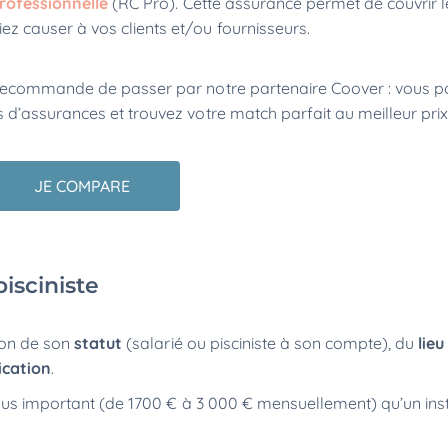
professionnelle
(RC Pro). Cette assurance permet de couvrir l
z causer à vos clients et/ou fournisseurs.
 recommande de passer par notre partenaire Coover : vous p
d’assurances et trouvez votre match parfait au meilleur prix
JE COMPARE
isciniste
tion de son
statut
(salarié ou pisciniste à son compte), du
lieu
ication
.
plus important (de 1700 € à 3 000 € mensuellement) qu’un ins