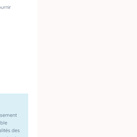
urnir
issement
able
lités des