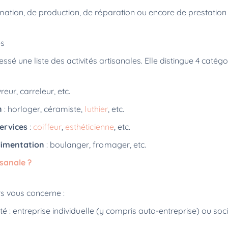
rmation, de production, de réparation ou encore de prestation
és
sé une liste des activités artisanales. Elle distingue 4 catégo
reur, carreleur, etc.
n
: horloger, céramiste,
luthier
, etc.
ervices
:
coiffeur
,
esthéticienne
, etc.
limentation
: boulanger, fromager, etc.
isanale ?
rs vous concerne :
té : entreprise individuelle (y compris auto-entreprise) ou soc