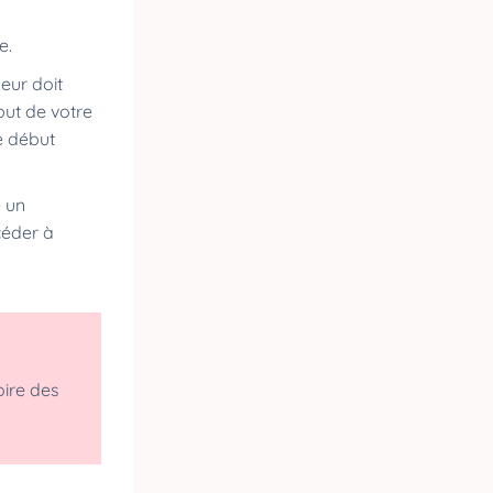
le.
neur doit
ut de votre
e début
) un
océder à
oire des