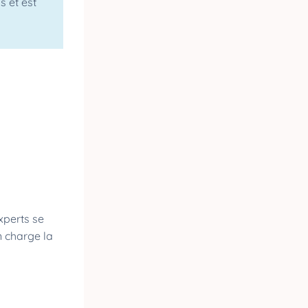
s et est
xperts se
n charge la