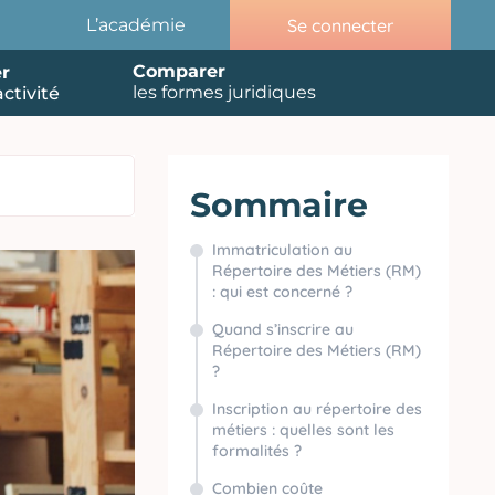
Se connecter
L’académie
Comparer
r
les formes juridiques
ctivité
Sommaire
Immatriculation au
Répertoire des Métiers (RM)
: qui est concerné ?
Quand s’inscrire au
Répertoire des Métiers (RM)
?
Inscription au répertoire des
métiers : quelles sont les
formalités ?
Combien coûte