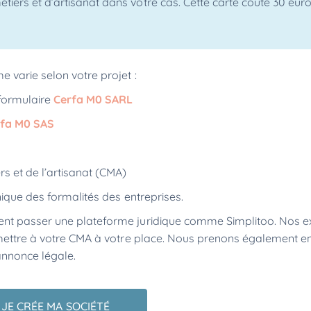
tiers et d’artisanat dans votre cas. Cette carte coûte 30 euro
e varie selon votre projet :
 formulaire
Cerfa M0 SARL
rfa M0 SAS
s et de l’artisanat (CMA)
unique des formalités des entreprises.
ent passer une plateforme juridique comme Simplitoo. Nos e
smettre à votre CMA à votre place. Nous prenons également e
 annonce légale.
JE CRÉE MA SOCIÉTÉ