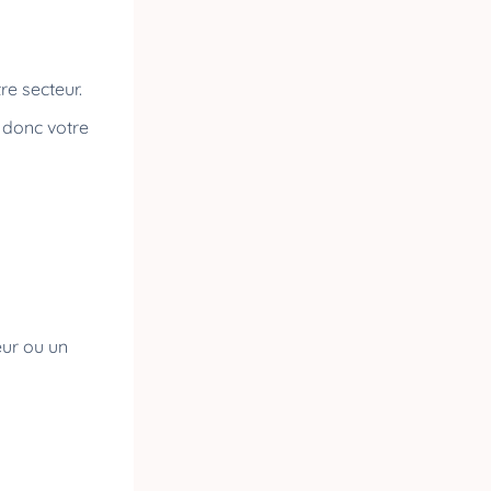
re secteur.
a donc votre
eur ou un