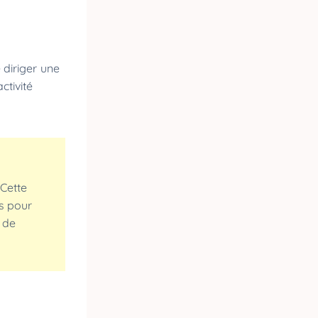
 diriger une
ctivité
 Cette
es pour
s de