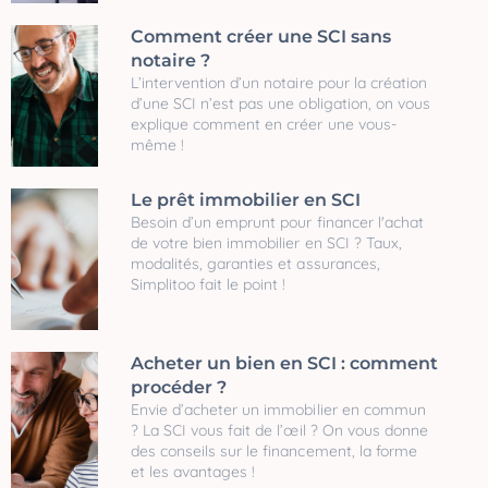
Comment créer une SCI sans
notaire ?
L’intervention d’un notaire pour la création
d’une SCI n’est pas une obligation, on vous
explique comment en créer une vous-
même !
Le prêt immobilier en SCI
Besoin d’un emprunt pour financer l'achat
de votre bien immobilier en SCI ? Taux,
modalités, garanties et assurances,
Simplitoo fait le point !
Acheter un bien en SCI : comment
procéder ?
Envie d’acheter un immobilier en commun
? La SCI vous fait de l’œil ? On vous donne
des conseils sur le financement, la forme
et les avantages !