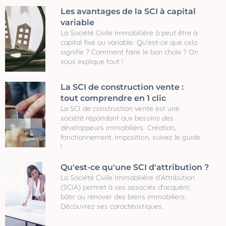
Les avantages de la SCI à capital
variable
La Société Civile Immobilière à peut être à
capital fixe ou variable. Qu'est-ce que cela
signifie ? Comment faire le bon choix ? On
vous explique tout !
La SCI de construction vente :
tout comprendre en 1 clic
La SCI de construction vente est une
société répondant aux besoins des
développeurs immobiliers. Création,
fonctionnement, imposition, suivez le guide
!
Qu'est-ce qu'une SCI d'attribution ?
La Société Civile Immobilière d’Attribution
(SCIA) permet à ses associés d'acquérir,
bâtir ou rénover des biens immobiliers.
Découvrez ses caractéristiques.