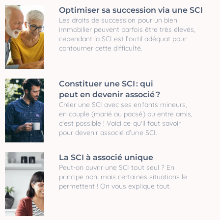
Optimiser sa succession via une SCI
Les droits de succession pour un bien
immobilier peuvent parfois être très élevés,
cependant la SCI est l’outil adéquat pour
contourner cette difficulté.
Constituer une SCI : qui
peut en devenir associé ?
Créer une SCI avec ses enfants mineurs,
en couple (marié ou pacsé) ou entre amis,
c'est possible ! Voici ce qu'il faut savoir
pour devenir associé d'une SCI.
La SCI à associé unique
Peut-on ouvrir une SCI tout seul ? En
principe non, mais certaines situations le
permettent ! On vous explique tout.