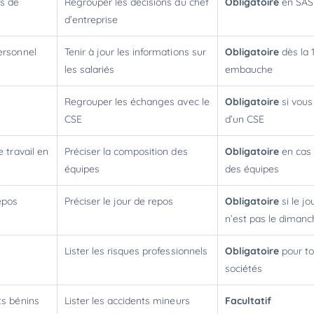
ns de
Regrouper les décisions du chef
Obligatoire
en SAS
d’entreprise
personnel
Tenir à jour les informations sur
Obligatoire
dès la 
les salariés
embauche
Regrouper les échanges avec le
Obligatoire
si vous
CSE
d’un CSE
e travail en
Préciser la composition des
Obligatoire
en cas 
équipes
des équipes
epos
Préciser le jour de repos
Obligatoire
si le j
n’est pas le diman
Lister les risques professionnels
Obligatoire
pour to
sociétés
ts bénins
Lister les accidents mineurs
Facultatif