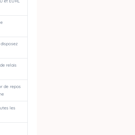
U et EURL
1e
 disposez
de relais
our de repos
che
utes les