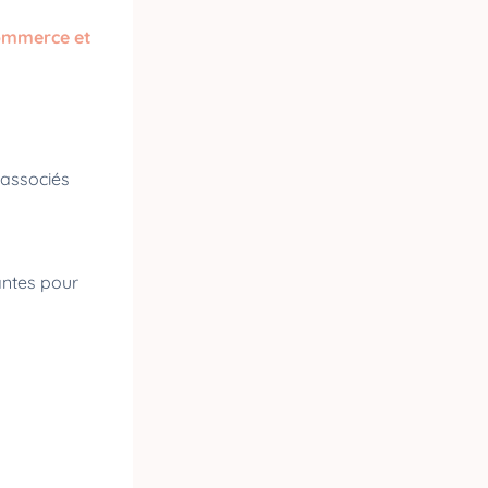
ommerce et
s associés
antes pour