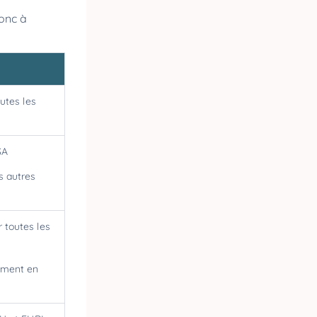
donc à
utes les
SA
es autres
 toutes les
uement en