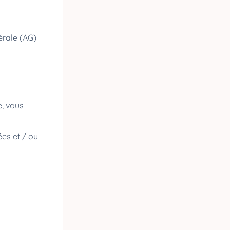
érale (AG)
e, vous
ées et / ou